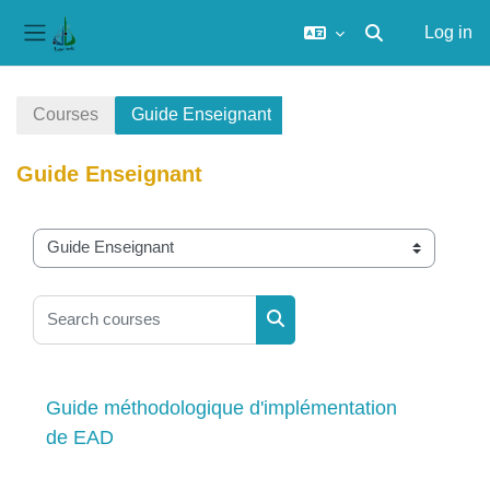
Log in
Toggle search inp
Side panel
Skip to main content
Courses
Guide Enseignant
Guide Enseignant
Course categories
Search courses
Search courses
Guide méthodologique d'implémentation
de EAD