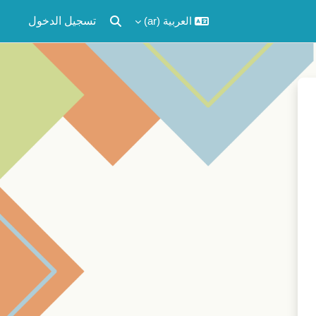
العربية ‎(ar)‎
تسجيل الدخول
تبديل إدخال البحث